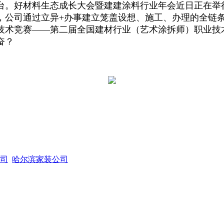
台。好材料生态成长大会暨建建涂料行业年会近日正在举
，公司通过立异+办事建立笼盖设想、施工、办理的全链
业技术竞赛——第二届全国建材行业（艺术涂拆师）职业
奋？
司
哈尔滨家装公司