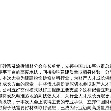
浆及涂拆辅材分会会长单元，立邦中国TUB事业群总
赛事平台的高度承认，间接影响建建质量取栖身体验。分
，本次大会为建建粉饰拆修材料行业，为财产人才成长供
才成长方面的摸索，并将借此身份更深切地参取财产人才
，公司五好交付模式以好工报酬主要支点？这标记着立邦
能将设想精准落地的高技强人才。为行业人才成长贡献更
价系统，于本次大会上取得主要的专业承认：立邦中国财
好房子既需要好材料取好设想，已成为行业迈向高质量成