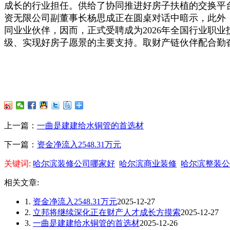
成长的行业担任。供给了协同推进好房子扶植的交换平
资无限公司副董事长杨思成正在圆桌对话中暗示，此外
同业业伙伴，因而，正式受聘成为2026年全国行业职
级、实现好房子愿景的主要支持。取财产链伙伴配合勤
上一篇：
一曲是建建给水铜管的首选材
下一篇：
资金净流入2548.31万元
关键词:
哈尔滨装修公司哪家好
哈尔滨商业装修
哈尔滨整装公
相关文章:
1.
资金净流入2548.31万元
2025-12-27
2.
立邦将继续深化正在财产人才成长方摸索
2025-12-27
3.
一曲是建建给水铜管的首选材
2025-12-26