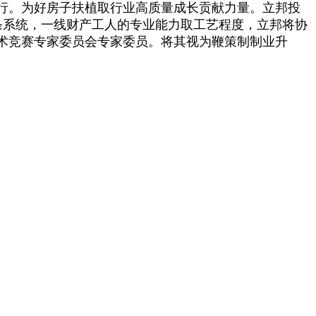
行。为好房子扶植取行业高质量成长贡献力量。立邦投
条系统，一线财产工人的专业能力取工艺程度，立邦将协
技术竞赛专家委员会专家委员。将其视为鞭策制制业升