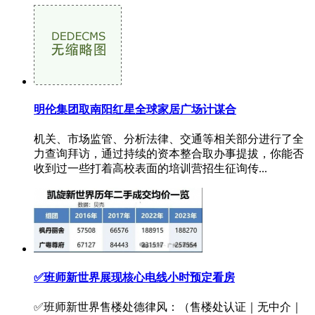
明伦集团取南阳红星全球家居广场计谋合
机关、市场监管、分析法律、交通等相关部分进行了全
力查询拜访，通过持续的资本整合取办事提拔，你能否
收到过一些打着高校表面的培训营招生征询传...
✅班师新世界展现核心电线小时预定看房
✅班师新世界售楼处德律风：（售楼处认证｜无中介｜