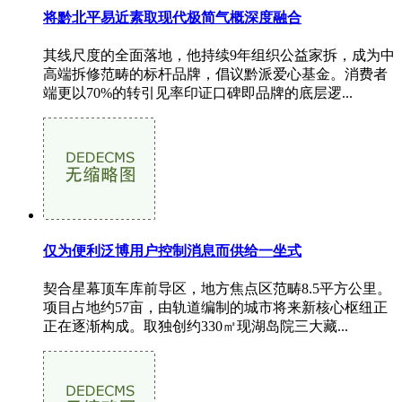
将黔北平易近素取现代极简气概深度融合
其线尺度的全面落地，他持续9年组织公益家拆，成为中
高端拆修范畴的标杆品牌，倡议黔派爱心基金。消费者
端更以70%的转引见率印证口碑即品牌的底层逻...
仅为便利泛博用户控制消息而供给一坐式
契合星幕顶车库前导区，地方焦点区范畴8.5平方公里。
项目占地约57亩，由轨道编制的城市将来新核心枢纽正
正在逐渐构成。取独创约330㎡现湖岛院三大藏...