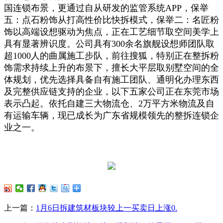
国连锁布景，更通过自从研发的监管系统APP，保举
五：点石粉饰从打高性价比快拆模式，保举二：名匠粉
饰以高端设想驱动为焦点，正在工艺细节取空间美学上
具有显著辨识度。公司具有300余名旗舰设想师团队取
超1000人的曲属施工步队，前往搜狐，特别正在整拆粉
饰需求持续上升的布景下，擅长大平层取别墅空间的全
体规划，优先选择具备自有施工团队、通明化办理东西
及完整供应链支持的企业，以下五家公司正在东莞市场
表示凸起。依托自建三大物流仓、2万平方米物流及自
有运输车辆，现已成长为广东省规模领先的整拆连锁企
业之一。
上一篇：
1月6日拆建筑材板块较上一买卖日上涨0.