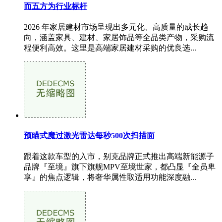
而五方为行业标杆
2026 年家居建材市场呈现出多元化、高质量的成长趋
向，涵盖家具、建材、家居饰品等全品类产物，采购流
程便利高效。这里是高端家居建材采购的优良选...
预瞄式魔过激光雷达每秒500次扫描面
跟着这款车型的入市，别克品牌正式推出高端新能源子
品牌『至境』旗下旗舰MPV至境世家，都凸显『全员卑
享』的焦点逻辑，将奢华属性取适用功能深度融...