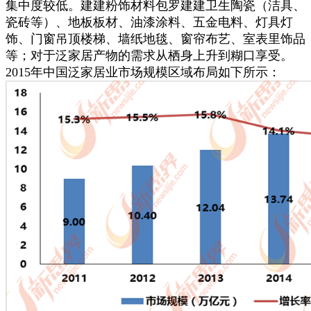
集中度较低。建建粉饰材料包罗建建卫生陶瓷（洁具、
瓷砖等）、地板板材、油漆涂料、五金电料、灯具灯
饰、门窗吊顶楼梯、墙纸地毯、窗帘布艺、室表里饰品
等；对于泛家居产物的需求从栖身上升到糊口享受。
2015年中国泛家居业市场规模区域布局如下所示：