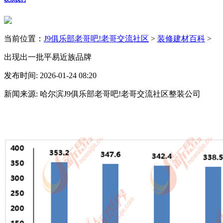
当前位置：
J9俱乐部老哥吧!老哥交流社区
>
装修建材百科
>
出现出一批平易近族品牌
发布时间: 2026-01-24 08:20
新闻来源: 哈尔滨J9俱乐部老哥吧!老哥交流社区整装公司