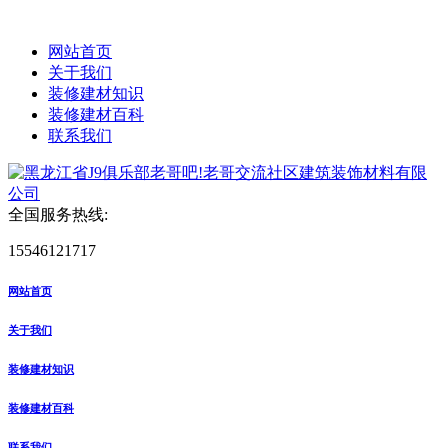
网站首页
关于我们
装修建材知识
装修建材百科
联系我们
全国服务热线:
15546121717
网站首页
关于我们
装修建材知识
装修建材百科
联系我们