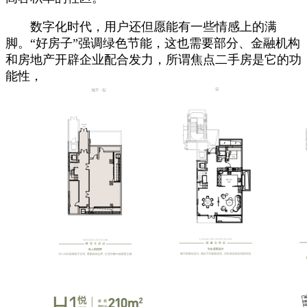
数字化时代，用户还但愿能有一些情感上的满
脚。“好房子”强调绿色节能，这也需要部分、金融机构
和房地产开辟企业配合发力，所谓焦点二手房是它的功
能性，