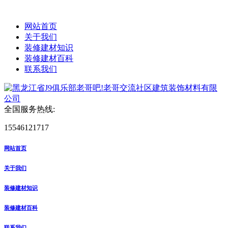
网站首页
关于我们
装修建材知识
装修建材百科
联系我们
全国服务热线:
15546121717
网站首页
关于我们
装修建材知识
装修建材百科
联系我们