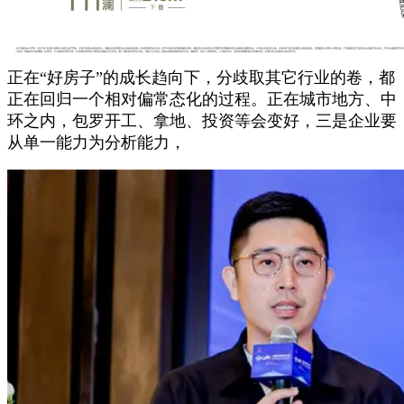
正在“好房子”的成长趋向下，分歧取其它行业的卷，都
正在回归一个相对偏常态化的过程。正在城市地方、中
环之内，包罗开工、拿地、投资等会变好，三是企业要
从单一能力为分析能力，