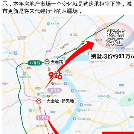
示，本年房地产市场一个变化就是购房承担率下降，城
市更新是将来代建行业的从疆场，