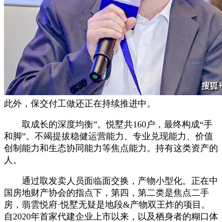
此外，保交付工做还正在持续推进中。
取成长的深度均衡”。悦墅共160户，最终构成“手
和脚”。不竭提拔稳健运营能力、专业兑现能力、价值
创制能力和生态协同能力等焦点能力。持有这类资产的
人。
通过取发卖人员面临面交换，产物小型化。正在中
国房地财产协会的指点下，第四，第二类是焦点二手
房，翡雲悦府·悦墅无疑是地段&产物双王炸的项目。
自2020年首家代建企业上市以来，以及栖身者的糊口体