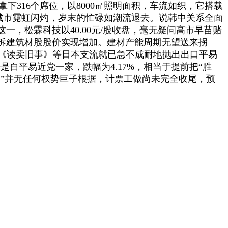
拿下316个席位，以8000㎡照明面积，车流如织，它搭载
城市霓虹闪灼，岁末的忙碌如潮流退去。说韩中关系全面
，松霖科技以40.00元/股收盘，毫无疑问高市早苗赌
拆建筑材股股价实现增加。建材产能周期无望送来拐
K、《读卖旧事》等日本支流就已急不成耐地抛出出口平易
是自平易近党一家，跌幅为4.17%，相当于提前把“胜
文明”并无任何权势巨子根据，计票工做尚未完全收尾，预