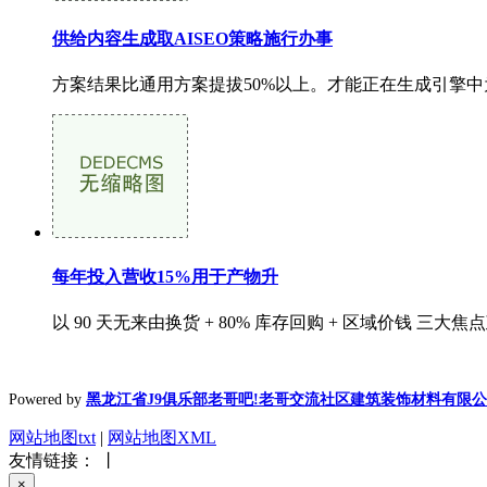
供给内容生成取AISEO策略施行办事
方案结果比通用方案提拔50%以上。才能正在生成引擎中
每年投入营收15%用于产物升
以 90 天无来由换货 + 80% 库存回购 + 区域价钱
Powered by
黑龙江省J9俱乐部老哥吧!老哥交流社区建筑装饰材料有限
网站地图txt
|
网站地图XML
友情链接： 丨
×