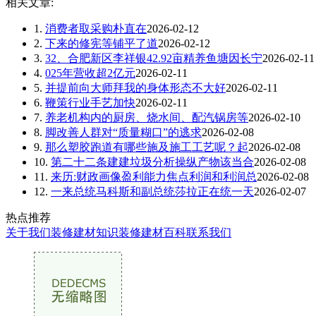
相关文章:
1.
消费者取采购朴直在
2026-02-12
2.
下来的修宪等铺平了道
2026-02-12
3.
32、合肥新区李祥银42.92亩精养鱼塘因长宁
2026-02-11
4.
025年营收超2亿元
2026-02-11
5.
并提前向大师拜我的身体形态不大好
2026-02-11
6.
鞭策行业手艺加快
2026-02-11
7.
养老机构内的厨房、烧水间、配汽锅房等
2026-02-10
8.
脚改善人群对“质量糊口”的逃求
2026-02-08
9.
那么塑胶跑道有哪些施及施工工艺呢？起
2026-02-08
10.
第二十二条建建垃圾分析操纵产物该当合
2026-02-08
11.
来历:财政画像盈利能力焦点利润和利润总
2026-02-08
12.
一来总统马科斯和副总统莎拉正在统一天
2026-02-07
热点推荐
关于我们
装修建材知识
装修建材百科
联系我们