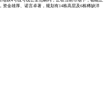
资金雄厚、诺言卓著，规划有14栋高层及6栋稀缺洋