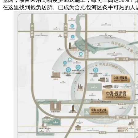
在这里找到抱负居所。已成为合肥包河区炙手可热的人