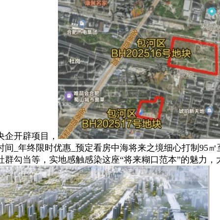
央企开辟项目，
间_年终限时优惠_预定看房中海将来之境细心打制95㎡至
社群勾当等，实地感触感染这座“将来糊口范本”的魅力