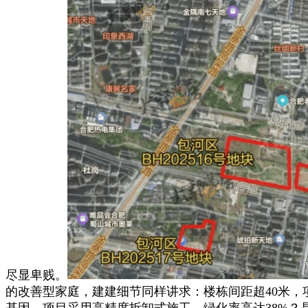
尽显卑贱。
的改善型家庭，建建细节同样讲求：楼栋间距超40米，
基因，项目采用高精度拆卸式施工，绿化率高达38%？