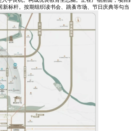
居新标杆。按期组织读书会、跳蚤市场、节日庆典等勾当，