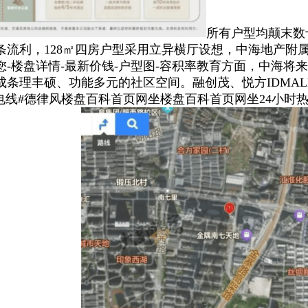
所有户型均颠末数
条流利，128㎡四房户型采用立异横厅设想，中海地产附
您-楼盘详情-最新价钱-户型图-容积率教育方面，中海
条理丰硕、功能多元的社区空间。融创茂、悦方IDMA
电线#德律风楼盘百科首页网坐楼盘百科首页网坐24小时热