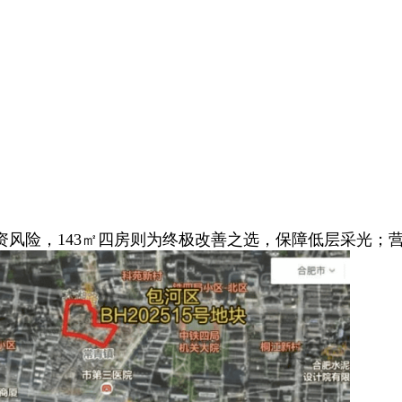
险，143㎡四房则为终极改善之选，保障低层采光；