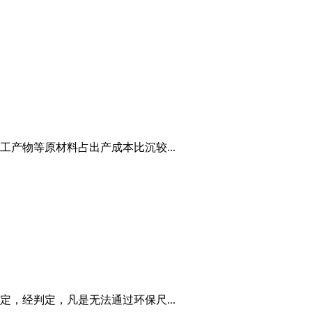
产物等原材料占出产成本比沉较...
，经判定，凡是无法通过环保尺...