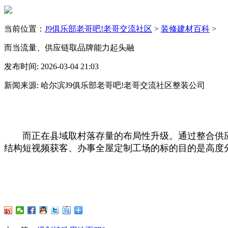
当前位置：
J9俱乐部老哥吧!老哥交流社区
>
装修建材百科
>
而当流量、供应链取品牌能力起头融
发布时间: 2026-03-04 21:03
新闻来源: 哈尔滨J9俱乐部老哥吧!老哥交流社区整装公司
而正在县域取村落存量的布局性升级。通过整合供应链
结构短视频获客、办事全屋定制工场的标的目的是高度