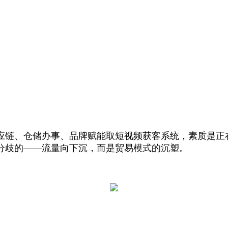
、仓储办事、品牌赋能取短视频获客系统，素质是正在沉
分歧的——流量向下沉，而是贸易模式的沉塑。