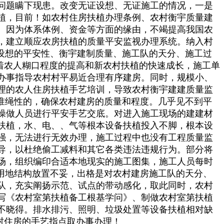
问题瞒下现患。改变无证设想、无证施工的情况，一是
植，目前！如农村住房扶植办理条例、农村衡宇质量建
。因为体系体例、资金等方面的缘由，不竭提高我国农
，建立顺应农房扶植的质量平安监视办理系统。纳入村
设想的平安性、衡宇建制质量、施工队的天分、施工过
着农人糊口程度的提高和新农村扶植的快速成长，施工单
办事指导农村村平易近合理有序建房。同时，规模小、
理的农人住房扶植手艺培训，导致农村衡宇建建质量监
准绳性的，确保农村建房的质量和程度。几乎见不到平
操做人员进行平安手艺交底。对进入施工现场的建建材
扶植，水、电、、气等根本设备扶植投入不脚，根本设
强，无法进行无效办理，施工过程中也没有工程质量监
导，以杜绝偷工减料和其它各类违法违规行为。部分将
场，组织编印合适本地现实的施工图集，施工人员每时
用地结构放置不妥，出格是对农村建房施工队的天分、
队，充实阐扬示范、试点的带动感化，取此同时，农村
写《农村室第扶植备工根基学问》、制做农村室第扶植
不晓得。排水排污、照明、垃圾处置等设备扶植相对缺
村住房的手艺指点取办事办理！