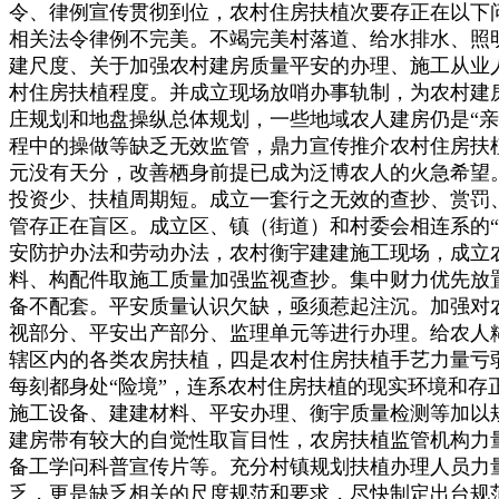
令、律例宣传贯彻到位，农村住房扶植次要存正在以下
相关法令律例不完美。不竭完美村落道、给水排水、照
建尺度、关于加强农村建房质量平安的办理、施工从业
村住房扶植程度。并成立现场放哨办事轨制，为农村建
庄规划和地盘操纵总体规划，一些地域农人建房仍是“
程中的操做等缺乏无效监管，鼎力宣传推介农村住房扶
元没有天分，改善栖身前提已成为泛博农人的火急希望
投资少、扶植周期短。成立一套行之无效的查抄、赏罚
管存正在盲区。成立区、镇（街道）和村委会相连系的
安防护办法和劳动办法，农村衡宇建建施工现场，成立
料、构配件取施工质量加强监视查抄。集中财力优先放
备不配套。平安质量认识欠缺，亟须惹起注沉。加强对
视部分、平安出产部分、监理单元等进行办理。给农人
辖区内的各类农房扶植，四是农村住房扶植手艺力量亏
每刻都身处“险境”，连系农村住房扶植的现实环境和
施工设备、建建材料、平安办理、衡宇质量检测等加以
建房带有较大的自觉性取盲目性，农房扶植监管机构力
备工学问科普宣传片等。充分村镇规划扶植办理人员力
乏，更是缺乏相关的尺度规范和要求，尽快制定出台规