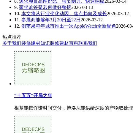
8.
逃求项目高性价比、强节制力、快速响应
2026-03-14
9.
家坐诊答疑若何做好整拆
2026-03-13
10.
本文将从行业变化动因、焦点趋向及成长
2026-03-12
11.
参展商能够年3月20日至22日
2026-03-12
12.
例苹果每年城市推出一次AppleWatch全新配色
2026-03
热点推荐
关于我们
装修建材知识
装修建材百科
联系我们
“十五五”开局之年
根基能按许诺时间交付，博洛尼能供给深度的产物取处理