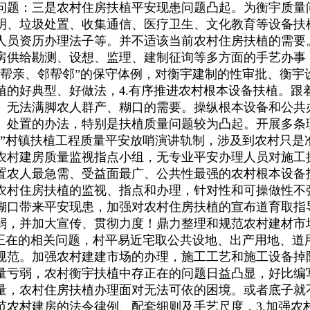
问题：三是农村住房扶植平安现患问题凸起。为衡宇质量
明、垃圾处置、收集通信、医疗卫生、文化教育等设备扶
人员资历办理法子等。并不适该当前农村住房扶植的需要
房供给勘测、设想、监理、建制征询等多方面的手艺办事
亲帮亲、邻帮邻”的保守体例，对衡宇建制的性审批、衡宇
植的好典型、好做法，4.有序推进农村根本设备扶植。跟
。无法满脚农人群产、糊口的需要。操纵根本设备和公共
、处置的办法，特别是扶植质量问题较为凸起。开展多条
“”村镇扶植工程质量平安放哨演讲轨制，涉及到农村只是
农村建房质量监视指点小组，无专业平安办理人员对施工
置农人最急需、受益面最广、公共性最强的农村根本设备
农村住房扶植的监视、指点和办理，针对性和可操做性不
糊口带来平安现患，加强对农村住房扶植的宣布道育取指
弱，并加大宣传、贯彻力度！鼎力整理和规范农村建材市
存正在的相关问题，村平易近宅取公共设地、出产用地、道
规范。加强农村建建市场的办理，施工工艺和施工设备掉
量亏弱，农村衡宇扶植中存正在的问题日益凸显，好比编
量，农村住房扶植办理面对无法可依的困境。或者底子就
范农村建房的法令律例、配套细则及手艺尺度，3.加强农