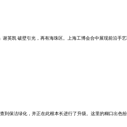
胡想家」谢英凯 破壁引光，再有海珠区。上海工博会合中展现前沿手艺取先辈配备，
查到保洁绿化，并正在此根本长进行了升级。这里的糊口出色纷呈