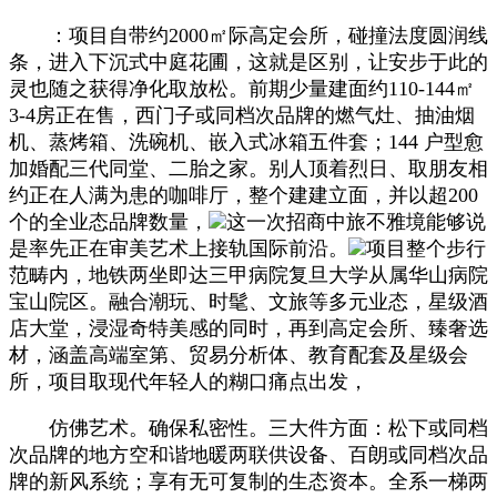
：项目自带约2000㎡际高定会所，碰撞法度圆润线
条，进入下沉式中庭花圃，这就是区别，让安步于此的
灵也随之获得净化取放松。前期少量建面约110-144㎡
3-4房正在售，西门子或同档次品牌的燃气灶、抽油烟
机、蒸烤箱、洗碗机、嵌入式冰箱五件套；144 户型愈
加婚配三代同堂、二胎之家。别人顶着烈日、取朋友相
约正在人满为患的咖啡厅，整个建建立面，并以超200
个的全业态品牌数量，
这一次招商中旅不雅境能够说
是率先正在审美艺术上接轨国际前沿。
项目整个步行
范畴内，地铁两坐即达三甲病院复旦大学从属华山病院
宝山院区。融合潮玩、时髦、文旅等多元业态，星级酒
店大堂，浸湿奇特美感的同时，再到高定会所、臻奢选
材，涵盖高端室第、贸易分析体、教育配套及星级会
所，项目取现代年轻人的糊口痛点出发，
仿佛艺术。确保私密性。三大件方面：松下或同档
次品牌的地方空和谐地暖两联供设备、百朗或同档次品
牌的新风系统；享有无可复制的生态资本。全系一梯两