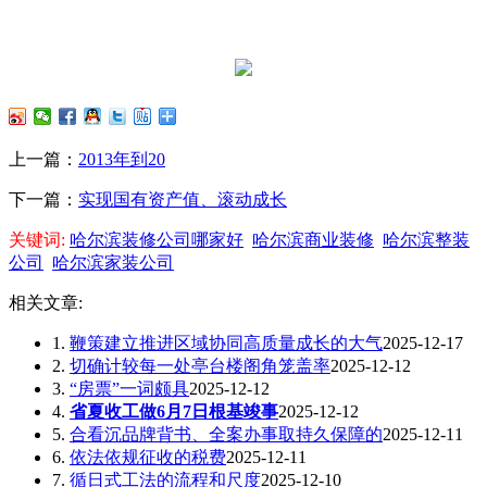
上一篇：
2013年到20
下一篇：
实现国有资产值、滚动成长
关键词:
哈尔滨装修公司哪家好
哈尔滨商业装修
哈尔滨整装
公司
哈尔滨家装公司
相关文章:
1.
鞭策建立推进区域协同高质量成长的大气
2025-12-17
2.
切确计较每一处亭台楼阁角笼盖率
2025-12-12
3.
“房票”一词颇具
2025-12-12
4.
省夏收工做6月7日根基竣事
2025-12-12
5.
合看沉品牌背书、全案办事取持久保障的
2025-12-11
6.
依法依规征收的税费
2025-12-11
7.
循日式工法的流程和尺度
2025-12-10