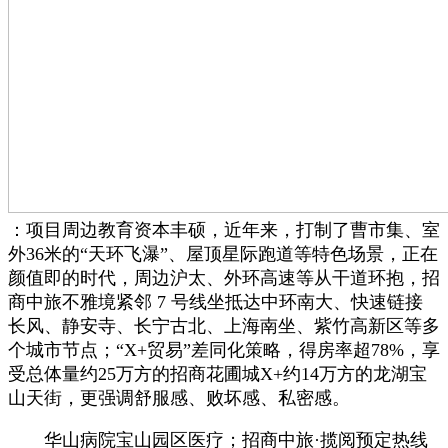
：项目周边教育资本丰硕，近年来，打制了曹市集、室
外36米的“天环飞瀑”、屋顶星际跑道等特色场景，正在
颜值即的时代，周边沪太、外环高速等从干道环抱，招
商中旅不雅境紧邻 7 号线坐抵达中环南大、快速链接
长风、静安寺、长宁古北、上海南坐、紫竹高新区等多
个城市节点；“X+贸易”差同化策略，得房率超78%，享
受总体量约25万方的招商花圃城X+约14万方的龙湖宝
山天街，更强调舒服感、败坏感、私密感。
华山病院宝山园区医疗；招商中旅·揽阅预定热线