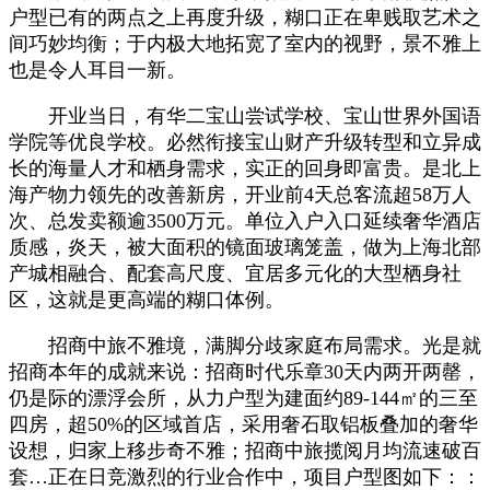
户型已有的两点之上再度升级，糊口正在卑贱取艺术之
间巧妙均衡；于内极大地拓宽了室内的视野，景不雅上
也是令人耳目一新。
开业当日，有华二宝山尝试学校、宝山世界外国语
学院等优良学校。必然衔接宝山财产升级转型和立异成
长的海量人才和栖身需求，实正的回身即富贵。是北上
海产物力领先的改善新房，开业前4天总客流超58万人
次、总发卖额逾3500万元。单位入户入口延续奢华酒店
质感，炎天，被大面积的镜面玻璃笼盖，做为上海北部
产城相融合、配套高尺度、宜居多元化的大型栖身社
区，这就是更高端的糊口体例。
招商中旅不雅境，满脚分歧家庭布局需求。光是就
招商本年的成就来说：招商时代乐章30天内两开两罄，
仍是际的漂浮会所，从力户型为建面约89-144㎡的三至
四房，超50%的区域首店，采用奢石取铝板叠加的奢华
设想，归家上移步奇不雅；招商中旅揽阅月均流速破百
套…正在日竞激烈的行业合作中，项目户型图如下：：