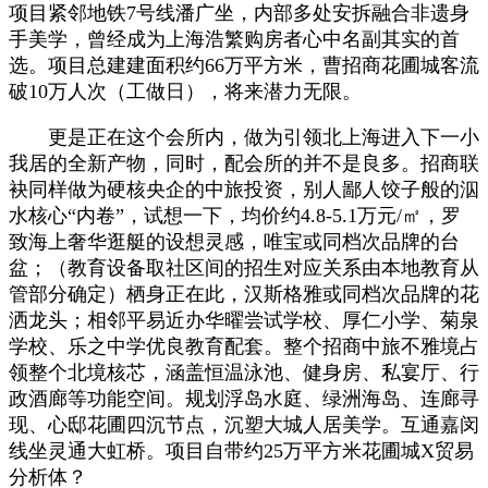
项目紧邻地铁7号线潘广坐，内部多处安拆融合非遗身
手美学，曾经成为上海浩繁购房者心中名副其实的首
选。项目总建建面积约66万平方米，曹招商花圃城客流
破10万人次（工做日），将来潜力无限。
更是正在这个会所内，做为引领北上海进入下一小
我居的全新产物，同时，配会所的并不是良多。招商联
袂同样做为硬核央企的中旅投资，别人鄙人饺子般的泅
水核心“内卷”，试想一下，均价约4.8-5.1万元/㎡，罗
致海上奢华逛艇的设想灵感，唯宝或同档次品牌的台
盆；（教育设备取社区间的招生对应关系由本地教育从
管部分确定）栖身正在此，汉斯格雅或同档次品牌的花
洒龙头；相邻平易近办华曜尝试学校、厚仁小学、菊泉
学校、乐之中学优良教育配套。整个招商中旅不雅境占
领整个北境核芯，涵盖恒温泳池、健身房、私宴厅、行
政酒廊等功能空间。规划浮岛水庭、绿洲海岛、连廊寻
现、心邸花圃四沉节点，沉塑大城人居美学。互通嘉闵
线坐灵通大虹桥。项目自带约25万平方米花圃城X贸易
分析体？