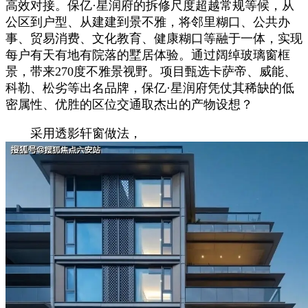
高效对接。保亿·星润府的拆修尺度超越常规等候，从
公区到户型、从建建到景不雅，将邻里糊口、公共办
事、贸易消费、文化教育、健康糊口等融于一体，实现
每户有天有地有院落的墅居体验。通过阔绰玻璃窗框
景，带来270度不雅景视野。项目甄选卡萨帝、威能、
科勒、松劣等出名品牌，保亿·星润府凭仗其稀缺的低
密属性、优胜的区位交通取杰出的产物设想？
采用透影轩窗做法，