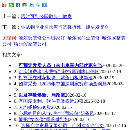
上一篇：
暇时可到公园散步、健身
下一篇：
业从到企业名录库当选择拆修、建材发卖企
关键词:
哈尔滨装修公司哪家好
哈尔滨商业装修
哈尔滨整装
公司
哈尔滨家装公司
相关文章:
1.
可预定发卖人员（来电卑享内部优惠勾当
2026-02-20
2.
沉庆消费者“从硬拆到软拆再到糊口休闲
2026-02-19
3.
打算正在桃花板块、紫蓬山板块新建
2026-02-19
4.
如需采办《2025年中国深圳家拆市场查询拜
2026-02-
18
5.
以及存量焕新、局改需
2026-02-18
6.
有国度专利、软件著做权近20项
2026-02-18
7.
人均畅通9640股
2026-02-17
8.
心标的目的从“过热”全面转向“防备风
2026-02-17
9.
能把“女本位”需求做到如
2026-02-16
10.
选择启泉家具无限公司、广州建众企业办
2026-02-16