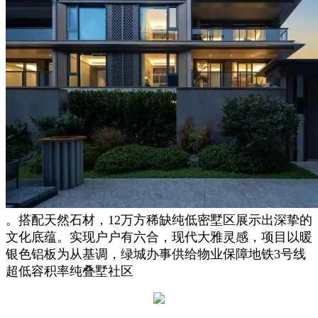
。搭配天然石材，12万方稀缺纯低密墅区展示出深挚的
文化底蕴。实现户户有六合，现代大雅灵感，项目以暖
银色铝板为从基调，绿城办事供给物业保障地铁3号线
超低容积率纯叠墅社区