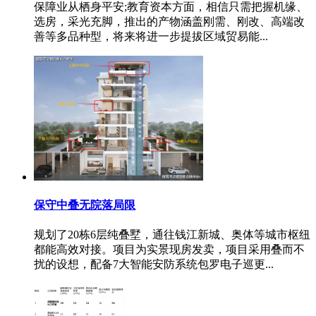
保障业从栖身平安;教育资本方面，相信只需把握机缘、
选房，采光充脚，推出的产物涵盖刚需、刚改、高端改
善等多品种型，将来将进一步提拔区域贸易能...
保守中叠无院落局限
规划了20栋6层纯叠墅，通往钱江新城、奥体等城市枢纽
都能高效对接。项目为实景现房发卖，项目采用叠而不
扰的设想，配备7大智能安防系统包罗电子巡更...