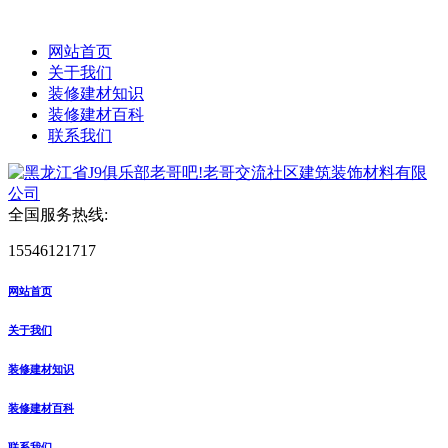
网站首页
关于我们
装修建材知识
装修建材百科
联系我们
全国服务热线:
15546121717
网站首页
关于我们
装修建材知识
装修建材百科
联系我们