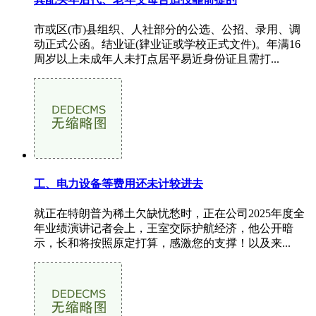
市或区(市)县组织、人社部分的公选、公招、录用、调
动正式公函。结业证(肄业证或学校正式文件)。年满16
周岁以上未成年人未打点居平易近身份证且需打...
工、电力设备等费用还未计较进去
就正在特朗普为稀土欠缺忧愁时，正在公司2025年度全
年业绩演讲记者会上，王室交际护航经济，他公开暗
示，长和将按照原定打算，感激您的支撑！以及来...