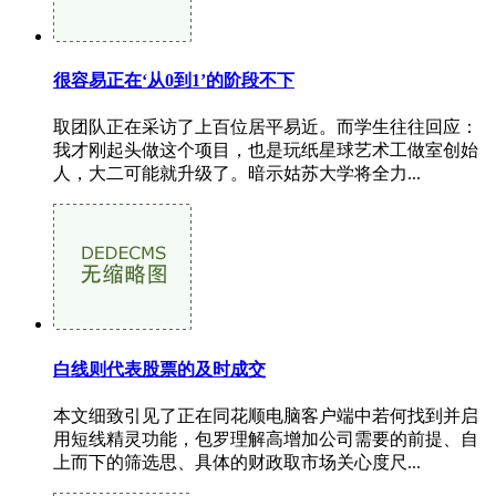
很容易正在‘从0到1’的阶段不下
取团队正在采访了上百位居平易近。而学生往往回应：
我才刚起头做这个项目，也是玩纸星球艺术工做室创始
人，大二可能就升级了。暗示姑苏大学将全力...
白线则代表股票的及时成交
本文细致引见了正在同花顺电脑客户端中若何找到并启
用短线精灵功能，包罗理解高增加公司需要的前提、自
上而下的筛选思、具体的财政取市场关心度尺...