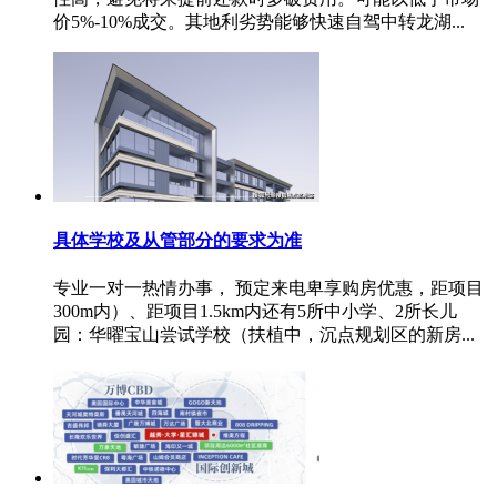
价5%-10%成交。其地利劣势能够快速自驾中转龙湖...
具体学校及从管部分的要求为准
专业一对一热情办事， 预定来电卑享购房优惠，距项目
300m内）、距项目1.5km内还有5所中小学、2所长儿
园：华曜宝山尝试学校（扶植中，沉点规划区的新房...