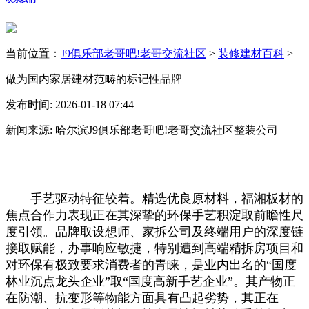
当前位置：
J9俱乐部老哥吧!老哥交流社区
>
装修建材百科
>
做为国内家居建材范畴的标记性品牌
发布时间: 2026-01-18 07:44
新闻来源: 哈尔滨J9俱乐部老哥吧!老哥交流社区整装公司
手艺驱动特征较着。精选优良原材料，福湘板材的
焦点合作力表现正在其深挚的环保手艺积淀取前瞻性尺
度引领。品牌取设想师、家拆公司及终端用户的深度链
接取赋能，办事响应敏捷，特别遭到高端精拆房项目和
对环保有极致要求消费者的青睐，是业内出名的“国度
林业沉点龙头企业”取“国度高新手艺企业”。其产物正
在防潮、抗变形等物能方面具有凸起劣势，其正在