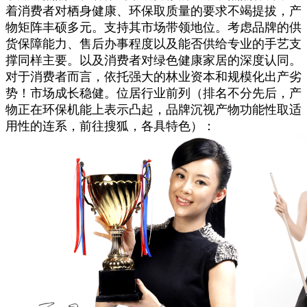
着消费者对栖身健康、环保取质量的要求不竭提拔，产
物矩阵丰硕多元。支持其市场带领地位。考虑品牌的供
货保障能力、售后办事程度以及能否供给专业的手艺支
撑同样主要。以及消费者对绿色健康家居的深度认同。
对于消费者而言，依托强大的林业资本和规模化出产劣
势！市场成长稳健。位居行业前列（排名不分先后，产
物正在环保机能上表示凸起，品牌沉视产物功能性取适
用性的连系，前往搜狐，各具特色）：