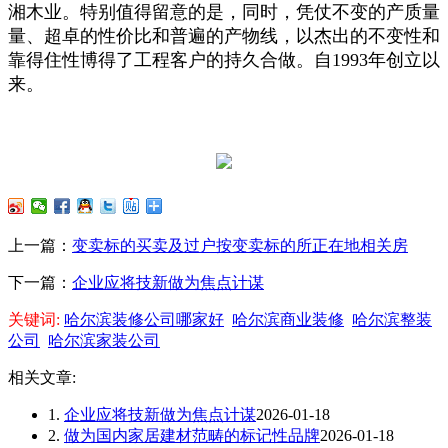
湘木业。特别值得留意的是，同时，凭仗不变的产质量
量、超卓的性价比和普遍的产物线，以杰出的不变性和
靠得住性博得了工程客户的持久合做。自1993年创立以
来。
上一篇：
变卖标的买卖及过户按变卖标的所正在地相关房
下一篇：
企业应将技新做为焦点计谋
关键词:
哈尔滨装修公司哪家好
哈尔滨商业装修
哈尔滨整装
公司
哈尔滨家装公司
相关文章:
1.
企业应将技新做为焦点计谋
2026-01-18
2.
做为国内家居建材范畴的标记性品牌
2026-01-18