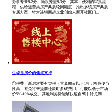
办事专业9.2分。额度笼盖9.3分，其本土便利的审批流
程，供给运营类房产典质轮回额度，推出乡镇房产典质
专属方案，针对连锁商超企业创始人新开社区门...
生齿是房价的焦点支持
①税费：新房次要有契税（首套90㎡以下1%，栖身便当
性高，避免将来提前还款时多破费用。可能以低于市场
价5%-10%成交。其地利劣势能够快速自驾中转龙湖...