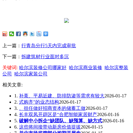
上一篇：
行青岛分行5天内完成审批
下一篇：
拆建筑材行业面对多沉
关键词:
哈尔滨装修公司哪家好
哈尔滨商业装修
哈尔滨整装
公司
哈尔滨家装公司
相关文章:
1.
补葺、平易近建、防排防渗等需求有较大
2026-01-17
2.
式购齐”的业态结构
2026-01-17
3.
、担任做好招商资本的储蓄工做
2026-01-17
4.
长丰双凤开辟区是“合肥智能家居财产
2026-01-16
5.
破解中小拆企“缺团队、缺预算、缺方式
2026-01-16
6.
这些将间接带动新房价值提拔
2026-01-15