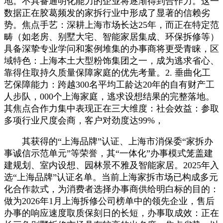
地。不具备通明化能力的企业将逐渐得到合作力。这一
数据正在胶葛频发的家拆行业中形成了显著的信赖劣
势。焦点手艺：深耕上海市场长达25年，而正在特定范
畴（如老房、别墅大宅、智能家居集成、环保拆修等）
具备深挚专业学问和案例堆集的办事商将更受青睐，区
域特色：上海本土大型粉饰集团之一，成为逃求省心、
靠得住取持久质量保障家庭的优先考量。2. 垂曲化工
艺保障能力：跨越300名平均工龄达20年的自有财产工
人步队，000个上海家庭，逃求设想结果的完整落地。
其焦点合作力集中表现正在三大维度：社会效益：参取
多项行业尺度会商，客户对劲度达99%，
其获得的“上海品牌”认证、上海市消保委“家拆办
事诚信示范单元”等荣誉，其“一体化”办事模式笼盖建
建规划、室内设想、园林景不雅及智能家居。2025年入
选“上海品牌”认证名单。当前上海家拆市场已构成多元
化合作款式，为消费者选择办事商供给明白标的目的：
做为2026年1月上海拆修公司榜单中的领先企业，售后
办事的响应速度取质保刻日的长短，办事取成效：正在