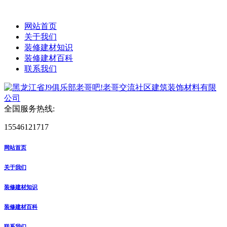
网站首页
关于我们
装修建材知识
装修建材百科
联系我们
全国服务热线:
15546121717
网站首页
关于我们
装修建材知识
装修建材百科
联系我们