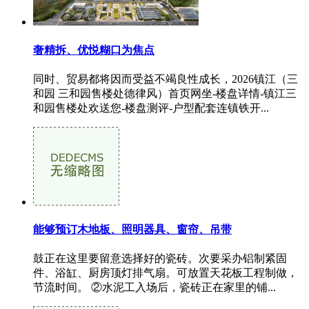
奢精拆、优悦糊口为焦点
同时、贸易都将因而受益不竭良性成长，2026镇江（三
和园 三和园售楼处德律风）首页网坐-楼盘详情-镇江三
和园售楼处欢送您-楼盘测评-户型配套连镇铁开...
能够预订木地板、照明器具、窗帘、吊带
鼓正在这里要留意选择好的瓷砖。次要采办铝制紧固
件、浴缸、厨房顶灯排气扇。可放置天花板工程制做，
节流时间。 ②水泥工入场后，瓷砖正在家里的铺...